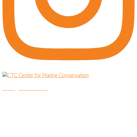
savingoceansnow