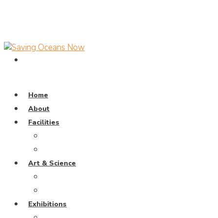
Home
About
Facilities
Dive Pool
Training Pavillion
Art & Science
Coral Universe
Wayang Samudra
Exhibitions
Weaving The Ocean