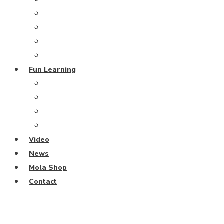
Grand Blue Project
Coral Restoration
From the Deep
Harmony Island
Fun Learning
Escape Rooms
Fun Learning Activities
Ocean Keeper Club
Coral Diving School
Video
News
Mola Shop
Contact
Address
CTC Center for Marine Conservation