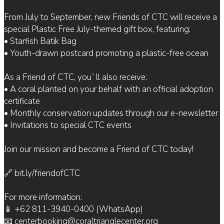
From July to September, new Friends of CTC will receive a
special Plastic Free July-themed gift box, featuring:
• Starfish Batik Bag
• Youth-drawn postcard promoting a plastic-free ocean
As a Friend of CTC, you`ll also receive:
• A coral planted on your behalf with an official adoption
certificate
• Monthly conservation updates through our e-newsletter
• Invitations to special CTC events
Join our mission and become a Friend of CTC today!
🔗 bit.ly/friendofCTC
For more information:
📱 +62 811-3940-0400 (WhatsApp)
📧 centerbooking@coraltrianglecenter.org