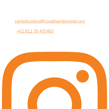
Jalan Betngandang II, 88-89
Br. Semawang, Sanur, Denpasar, Bali 80239
Email:
centerbooking@coraltrianglecenter.org
Phone:
+62 811 39 400400