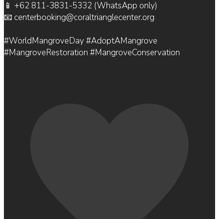
📱 +62 811-3831-5332 (WhatsApp only)
📧 centerbooking@coraltrianglecenter.org
#WorldMangroveDay #AdoptAMangrove
#MangroveRestoration #MangroveConservation