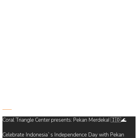
821
Coral Triangle Center presents: Pekan Merdeka! 🇮🇩🌊
Celebrate Indonesia`s Independence Day with Pekan